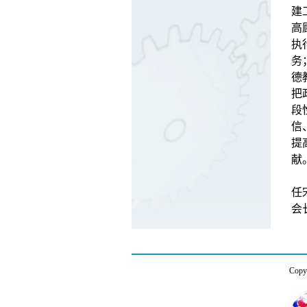
建
高
执
务
德
把
段
信
提
献
市
任
会
Co