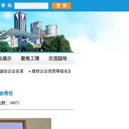
密 码:
登 录
业展示
聚焦工博
交流园地
信企业名录
维修企业资质等级名录
维修安全生产合格证名录
会责任
数：58871