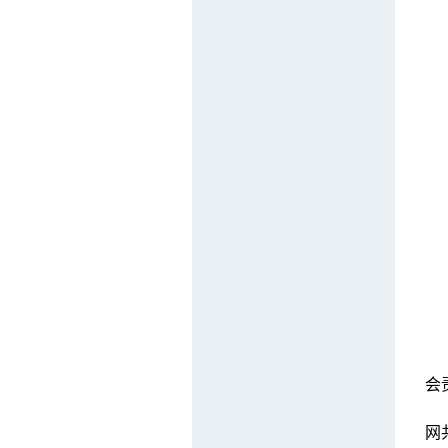
1
会
近
网