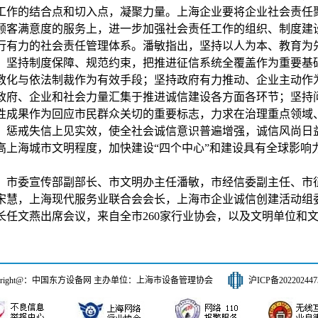
工作的结合点和切入点，凝聚力量。上海企业要将企业社会责任
顾客满意度的服务上，进一步加强社会责任工作的组织、制度建
行有力的社会责任管理体系。潘敏指出，坚持以人为本、教育为
；坚持制度保障、规范约束，把推进征信系统全覆盖作为重要基
教化与依法制裁作为有效手段；坚持政府有力推动、企业主动作
政府、企业和社会力量汇集于推进诚信建设各方面各环节；坚持
性成果作为回应市民群众关切的重要标志，力求在治理重点领域
、惩戒失信上见实效，使全社会诚信意识普遍增强，诚信风尚日
高上海城市文明程度，加快建设“四个中心”和建设具有全球影响
。
委宣传部副部长、市文明办主任潘敏，市经信委副主任、市征
宋慧，上海现代服务业联合会会长，上海市企业诚信创建活动组
长任文燕出席会议，来自全市260家行业协会，以及文明单位和
pyright@：中国东方设备网 主办单位：上海市设备管理协会
沪ICP备20220244