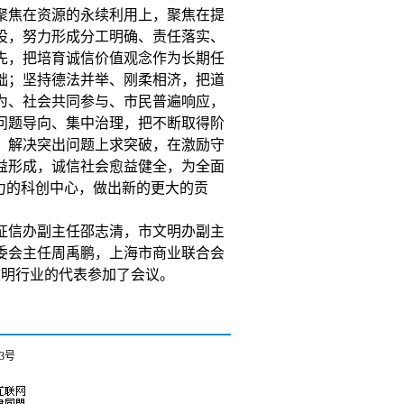
聚焦在资源的永续利用上，聚焦在提
设，努力形成分工明确、责任落实、
先，把培育诚信价值观念作为长期任
础；坚持德法并举、刚柔相济，把道
为、社会共同参与、市民普遍响应，
问题导向、集中治理，把不断取得阶
、解决突出问题上求突破，在激励守
益形成，诚信社会愈益健全，为全面
力的科创中心，做出新的更大的贡
信办副主任邵志清，市文明办副主
委会主任周禹鹏，上海市商业联合会
文明行业的代表参加了会议。
73号