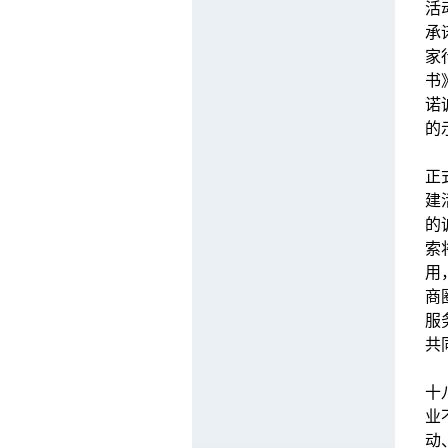
活
承
家
书
诺
的
会
正
建
的
索
用
商
服
共
市
十
业
动