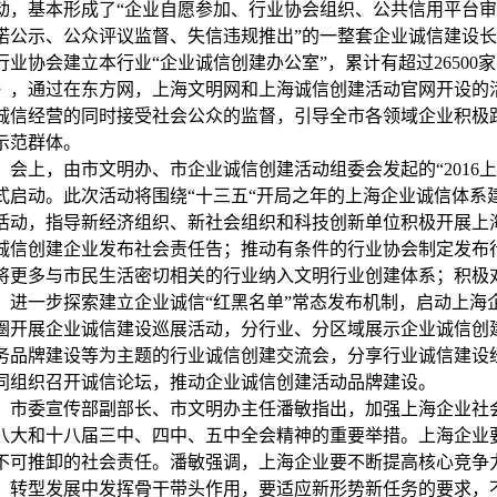
动，基本形成了“企业自愿参加、行业协会组织、公共信用平台
诺公示、公众评议监督、失信违规推出”的一整套企业诚信建设长
行业协会建立本行业“企业诚信创建办公室”，累计有超过2650
》，通过在东方网，上海文明网和上海诚信创建活动官网开设的
诚信经营的同时接受社会公众的监督，引导全市各领域企业积极
示范群体。
上，由市文明办、市企业诚信创建活动组委会发起的“2016上
式启动。此次活动将围绕“十三五“开局之年的上海企业诚信体系
活动，指导新经济组织、新社会组织和科技创新单位积极开展上
诚信创建企业发布社会责任告；推动有条件的行业协会制定发布
将更多与市民生活密切相关的行业纳入文明行业创建体系；积极对
，进一步探索建立企业诚信“红黑名单”常态发布机制，启动上海
圈开展企业诚信建设巡展活动，分行业、分区域展示企业诚信创
务品牌建设等为主题的行业诚信创建交流会，分享行业诚信建设
同组织召开诚信论坛，推动企业诚信创建活动品牌建设。
委宣传部副部长、市文明办主任潘敏指出，加强上海企业社会
八大和十八届三中、四中、五中全会精神的重要举措。上海企业
不可推卸的社会责任。潘敏强调，上海企业要不断提高核心竞争
、转型发展中发挥骨干带头作用，要适应新形势新任务的要求，